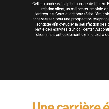
 En effet, les
Cette branche est la plus connue de toutes. En
ing en est une
relation client, un call center emploie 
be également
l’entreprise. Ceux-ci ont pour tâche l’émis
herche via un
sont réalisés pour une prospection téléphoni
proposent aux
sondage afin d’étudier la satisfaction des 
partie des activités d’un call center. Au co
clients. Entrent également dans le cadre de 
Une carrière 