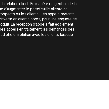
la relation client. En matière de gestion de la
Un call cente
ue d’augmenter le portefeuille clients de
pouvant être 
rospects ou les clients. Les appels sortants
Ils concerne
nvertir en clients après, pour une enquête de
des annonce
roduit. La réception d’appels fait également
oir des appels en traitement les demandes des
t d’être en relation avec les clients lorsque