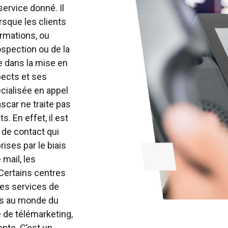
ervice donné. Il
orsque les clients
ormations, ou
ospection ou de la
de dans la mise en
pects et ses
cialisée en appel
scar ne traite pas
. En effet, il est
de contact qui
ises par le biais
mail, les
 Certains centres
les services de
fs au monde du
e de télémarketing,
ente. C’est un